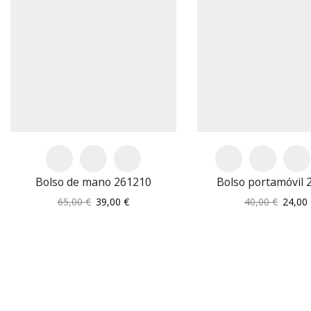
Bolso de mano 261210
Bolso portamóvil 
El
El
El
65,00
€
39,00
€
40,00
€
24,00
precio
precio
precio
original
actual
origina
era:
es:
era:
65,00 €.
39,00 €.
40,00 €