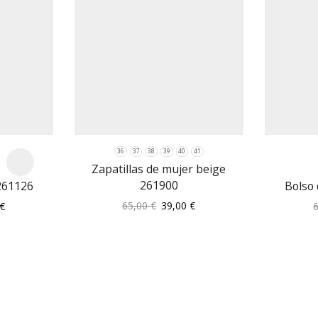
36
37
38
39
40
41
Zapatillas de mujer beige
261900
261126
Bolso
El
El
El
65,00
€
39,00
€
€
precio
precio
precio
original
actual
l
actual
era:
es:
es:
65,00 €.
39,00 €.
.
24,00 €.