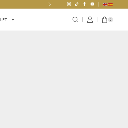
LET
+
0