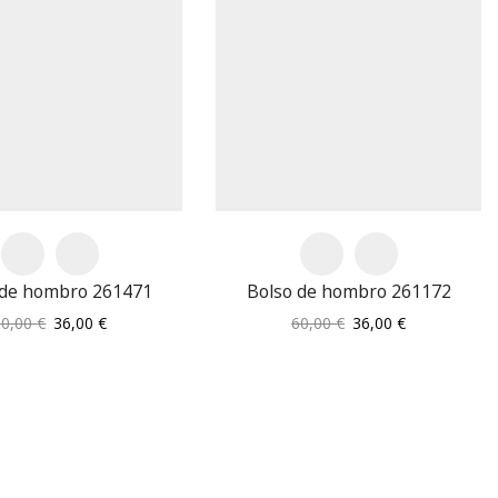
 de hombro 261471
Bolso de hombro 261172
El
El
El
El
60,00
€
36,00
€
60,00
€
36,00
€
precio
precio
precio
precio
original
actual
original
actual
era:
es:
era:
es:
60,00 €.
36,00 €.
60,00 €.
36,00 €.