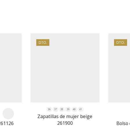
BOLSOS M
DTO.
DTO.
36
37
38
39
40
41
Zapatillas de mujer beige
261900
261126
Bolso