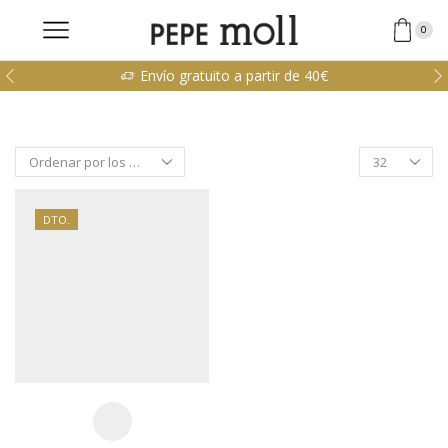
0
Envío gratuito a partir de 40€
Products
per
page
DTO.