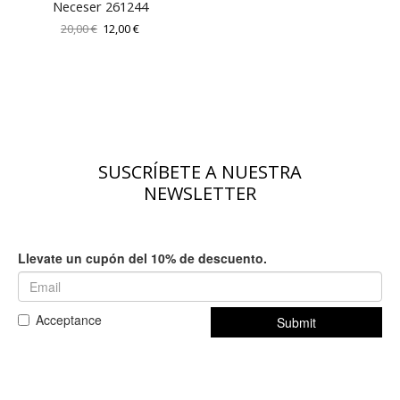
Neceser 261244
El
El
20,00
€
12,00
€
precio
precio
original
actual
era:
es:
20,00 €.
12,00 €.
SUSCRÍBETE A NUESTRA
NEWSLETTER