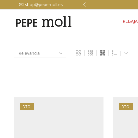
shop@pepemoll.es
REBAJA
DTO.
DTO.