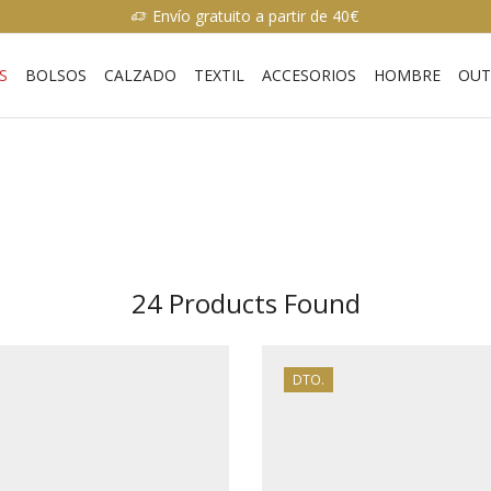
Envío gratuito a partir de 40€
S
BOLSOS
CALZADO
TEXTIL
ACCESORIOS
HOMBRE
OUT
24
Products Found
DTO.