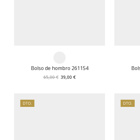
Bolso de hombro 261154
Bol
El
El
65,00
€
39,00
€
precio
precio
original
actual
era:
es:
65,00 €.
39,00 €.
DTO.
DTO.