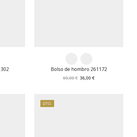
1302
Bolso de hombro 261172
El
El
60,00
€
36,00
€
recio
precio
precio
tual
original
actual
:
era:
es:
,00 €.
60,00 €.
36,00 €.
DTO.