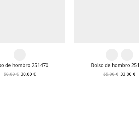
so de hombro 251470
Bolso de hombro 25
El
El
El
El
50,00
€
30,00
€
55,00
€
33,00
€
precio
precio
precio
p
original
actual
original
ac
era:
es:
era:
es
50,00 €.
30,00 €.
55,00 €.
33