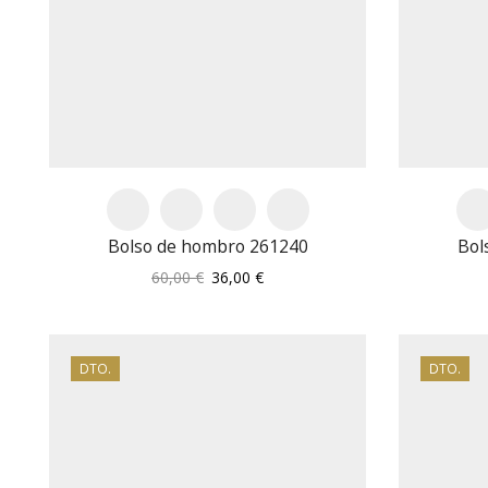
Bolso de hombro 261240
Bol
El
El
60,00
€
36,00
€
precio
precio
original
actual
era:
es:
60,00 €.
36,00 €.
DTO.
DTO.