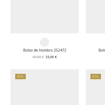
Bolso de hombro 252472
Bol
El
El
55,00
€
33,00
€
precio
precio
original
actual
era:
es:
55,00 €.
33,00 €.
DTO.
DTO.