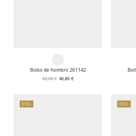
Bolso de hombro 261142
Bol
El
El
68,00
€
40,80
€
precio
precio
original
actual
era:
es:
68,00 €.
40,80 €.
DTO.
DTO.