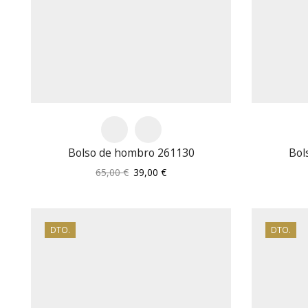
Bolso de hombro 261130
Bol
El
El
65,00
€
39,00
€
precio
precio
original
actual
era:
es:
65,00 €.
39,00 €.
DTO.
DTO.