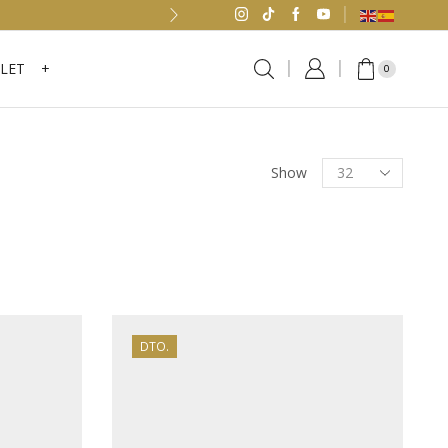
LET
+
0
Products
Show
per
page
DTO.