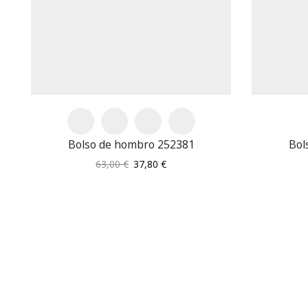
Bolso de hombro 252381
Bol
El
El
63,00
€
37,80
€
precio
precio
original
actual
era:
es:
63,00 €.
37,80 €.