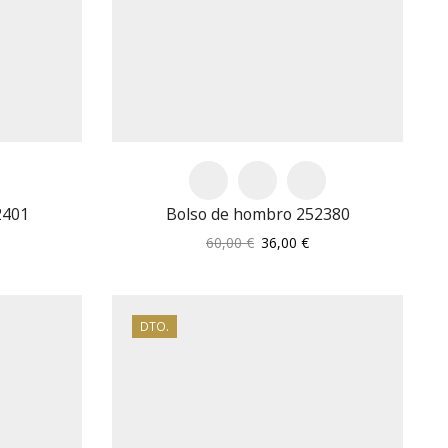
2401
Bolso de hombro 252380
El
El
60,00
€
36,00
€
recio
precio
precio
tual
original
actual
:
era:
es:
,80 €.
60,00 €.
36,00 €.
DTO.