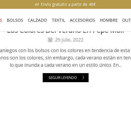
Envío gratuito a partir de 40€
S
BOLSOS
CALZADO
TEXTIL
ACCESORIOS
HOMBRE
OUT
Los Colores Del Verano En Pepe Moll
29 julio, 2022
aniegos con los bolsos con los colores en tendencia de es
nos son los colores, sin embargo, cada verano están en ten
lo que inunda a cada verano en un estilo único. En...
SEGUIR LEYENDO