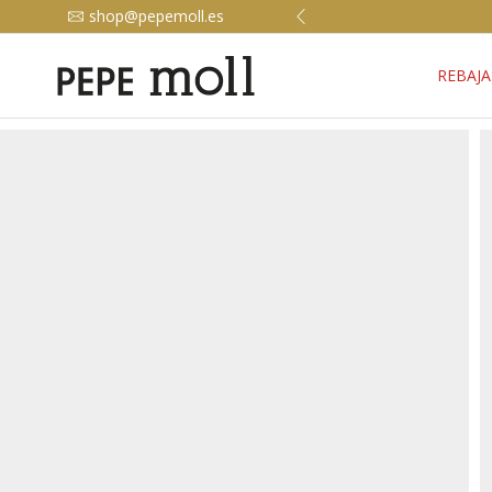
shop@pepemoll.es
REBAJA