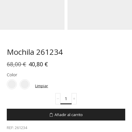
Mochila 261234
El
El
68,00
€
40,80
€
precio
precio
Color
original
actual
Limpiar
era:
es:
Mochila
68,00 €.
40,80 €.
261234
cantidad
Añadir al carrito
REF:
261234