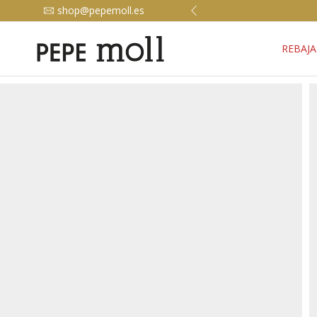
shop@pepemoll.es
REBAJA