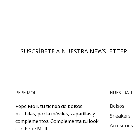
elegir
elegir
en
en
la
la
página
págin
de
de
producto
produ
SUSCRÍBETE A NUESTRA NEWSLETTER
PEPE MOLL
NUESTRA T
Bolsos
Pepe Moll, tu tienda de bolsos,
mochilas, porta móviles, zapatillas y
Sneakers
complementos. Complementa tu look
Accesorios
con Pepe Moll.