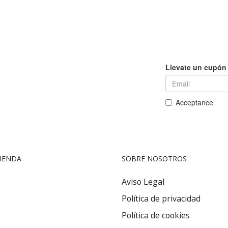
elegir
en
la
a
página
de
cto
producto
IENDA
SOBRE NOSOTROS
Aviso Legal
Política de privacidad
Política de cookies