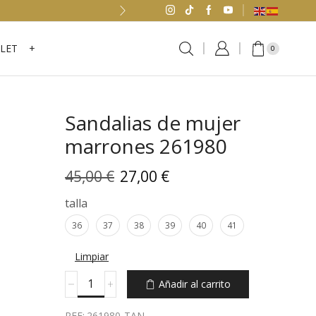
LET
+
0
Sandalias de mujer
marrones 261980
El
El
45,00
€
27,00
€
precio
precio
talla
original
actual
36
37
38
39
40
41
era:
es:
Limpiar
45,00 €.
27,00 €.
Sandalias
Añadir al carrito
de
mujer
REF:
261980-TAN