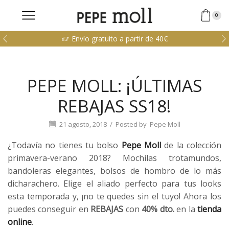
0
Envío gratuito a partir de 40€
PEPE MOLL: ¡ÚLTIMAS
REBAJAS SS18!
21 agosto, 2018
/
Posted by
Pepe Moll
¿Todavía no tienes tu bolso
Pepe Moll
de la colección
primavera-verano 2018? Mochilas trotamundos,
bandoleras elegantes, bolsos de hombro de lo más
dicharachero. Elige el aliado perfecto para tus looks
esta temporada y, ¡no te quedes sin el tuyo! Ahora los
puedes conseguir en
REBAJAS
con
40% dto.
en la
tienda
online
.