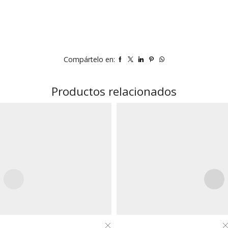
Compártelo en:
Productos relacionados
Este
Este