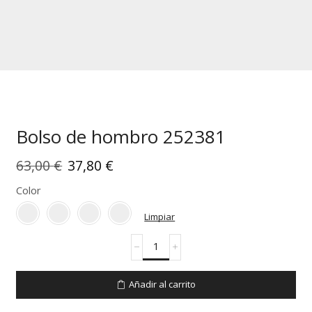
Bolso de hombro 252381
El
El
63,00
€
37,80
€
precio
precio
Color
original
actual
Limpiar
era:
es:
Bolso
63,00 €.
37,80 €.
de
hombro
252381
Añadir al carrito
cantidad