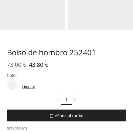
Bolso de hombro 252401
El
El
73,00
€
43,80
€
precio
precio
Color
original
actual
Limpiar
era:
es:
Bolso
73,00 €.
43,80 €.
de
hombro
252401
Añadir al carrito
cantidad
REF:
252401