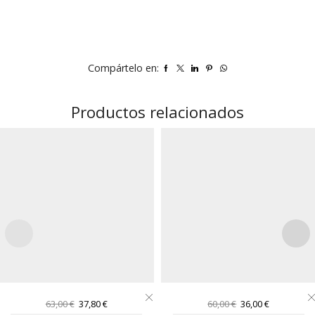
Compártelo en:
Productos relacionados
Este
Este
El
El
El
El
63,00
€
37,80
€
60,00
€
36,00
€
producto
producto