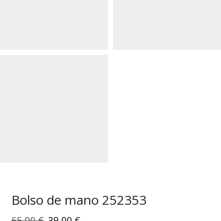
Bolso de mano 252353
El
El
65,00
€
39,00
€