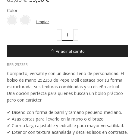
precio
precio
Color
original
actual
Limpiar
era:
es:
Bolso
65,00 €.
39,00 €.
de
mano
252353
Añadir al carrito
cantidad
REF:
252353
Compacto, versátil y con un diseño lleno de personalidad. El
bolso de mano 252353 de Pepe Moll destaca por su forma
estructurada, sus texturas combinadas y su diseño actual.
Una opción perfecta para quienes buscan un bolso práctico
pero con carácter.
✔ Diseño con forma de barril y tamaño pequeño-mediano.
✔ Asas cortas para llevarlo en la mano o el brazo.
✔ Correa larga ajustable y extraíble para mayor versatilidad.
✔ Exterior con textura acanalada y detalles lisos en contraste.