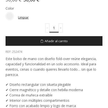
precio
precio
Color
original
actual
Limpiar
era:
es:
Bolso
50,00 €.
30,00 €.
de
mano
252474
Añadir al carrito
cantidad
REF:
252474
Este bolso de mano con diseño fold-over reúne elegancia,
capacidad y funcionalidad en un solo accesorio. Ideal para
eventos, cenas o cuando quieres llevarlo todo… sin que lo
parezca.
✔ Diseño rectangular con silueta plegable
✔ Cierre magnético y detalle con hebilla moderna
✔ Correa de muñeca extraíble
✔ Interior con múltiples compartimentos
✔ Forro con acabado limpio y logo de marca