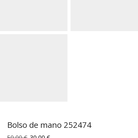
Bolso de mano 252474
El
El
50,00
€
30,00
€