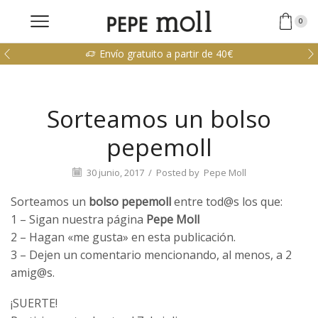
0
Envío gratuito a partir de 40€
Sorteamos un bolso
pepemoll
30 junio, 2017
/
Posted by
Pepe Moll
Sorteamos un
bolso
pepemoll
entre tod@s los que:
1 – Sigan nuestra página
Pepe Moll
2 – Hagan «me gusta» en esta publicación.
3 – Dejen un comentario mencionando, al menos, a 2
amig@s.
¡SUERTE!